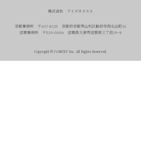
株式会社 アイズネクスト
京都事務所 〒607-8225 京都府京都市山科区勧修寺西北出町16
滋賀事務所 〒520-0006 滋賀県大津市滋賀里三丁目19−8
Copyright © I's NEXT Inc. All Rights Reserved.