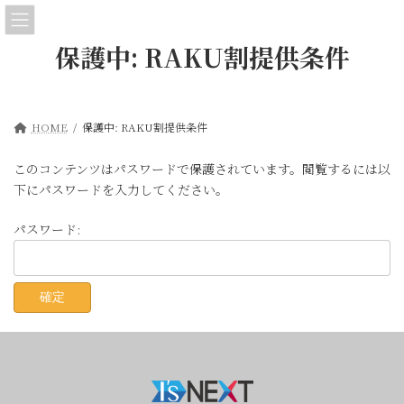
コ
ナ
ン
ビ
テ
ゲ
保護中: RAKU割提供条件
ン
ー
ツ
シ
へ
ョ
ス
ン
HOME
保護中: RAKU割提供条件
キ
に
ッ
移
このコンテンツはパスワードで保護されています。閲覧するには以
プ
動
下にパスワードを入力してください。
パスワード: